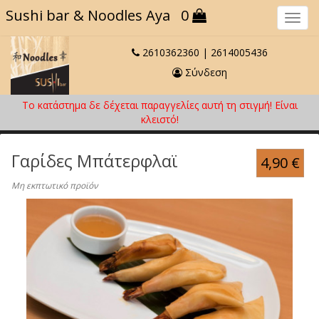
Sushi bar
& Noodles Aya
0
Πλο
2610362360
|
2614005436
Σύνδεση
Το κατάστημα δε δέχεται παραγγελίες αυτή τη στιγμή! Eίναι
κλειστό!
Γαρίδες Μπάτερφλαϊ
4,90
€
Μη εκπτωτικό προϊόν