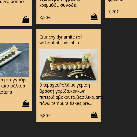
κάντο,άσπρο
κρεμμύδι, συνοδε...
7,70€
8,20€
Crunchy dynamite roll
without philadelphia
λά με αγγούρι
8 τεμάχια.Ρολά με γέμιση
 από σάλτσα
βραστή γαρίδα,κόκκινη
ασάμπι
πιπεριά,αβοκάντο,βασιλικό,από
πάνω tembura flakes,bre...
9,80€