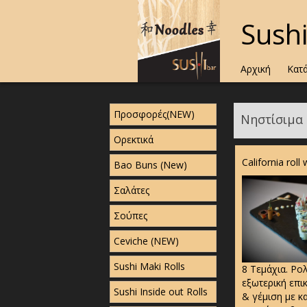
Sush
Αρχική
Κατ
Προσφορές(NEW)
Νηστίσιμα 
Ορεκτικά
California rol
Bao Buns (New)
Σαλάτες
Σούπες
Ceviche (NEW)
Sushi Maki Rolls
8 Τεμάχια. Ρο
εξωτερική επι
Sushi Inside out Rolls
& γέμιση με κ