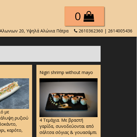
0
Αλωνιων 20, Υψηλά Αλώνια Πάτρα
2610362360 | 2614005436
Nigiri shrimp without mayo
λό με
κάλυψη ρυζιού
4 Τεμάχια. Με βραστή
βοκάντο,
γαρίδα, συνοδεύονται από
ρι, καρότο,
σάλτσα σόγιας & γουασάμπι