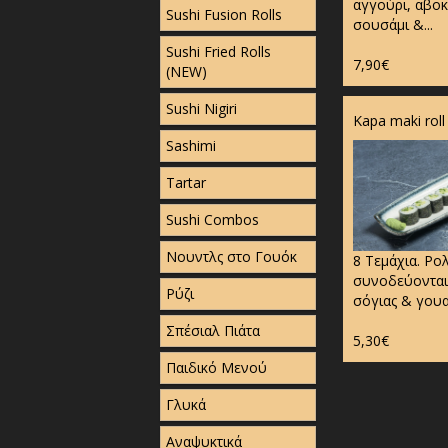
αγγούρι, αβο
Sushi Fusion Rolls
σουσάμι &...
Sushi Fried Rolls
7,90€
(NEW)
Sushi Nigiri
Kapa maki roll
Sashimi
Tartar
Sushi Combos
Νουντλς στο Γουόκ
8 Τεμάχια. Ρο
συνοδεύονται
Ρύζι
σόγιας & γου
Σπέσιαλ Πιάτα
5,30€
Παιδικό Μενού
Γλυκά
Αναψυκτικά