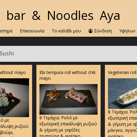
i bar
& Noodles Aya
άστημα
Επικοινωνία
Το καλάθι μου
Σύνδεση
Υψηλων 
Sushi
l without mayo
Ebi tempura roll without chili
Vegeterian roll
mayo
8 Τεμάχια. Ρο
8 Τεμάχια. Ρολό με
εξωτερική επι
λό με
εξωτερική επικάλυψη ρυζιού
& γέμιση με α
κάλυψη ρυζιού
& γέμιση με γαρίδες
μάνγκο, αγγού
αβούρι,
τεμπούρα & φρέσκο
φρέσκο...