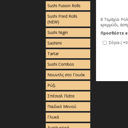
Sushi Fusion Rolls
Sushi Fried Rolls
8 Τεμάχια. Ρο
(NEW)
κρεμμύδι, άσ
Sushi Nigiri
Προσθέστε e
Σόγια ( +0
Sashimi
Tartar
Sushi Combos
Νουντλς στο Γουόκ
Ρύζι
Σπέσιαλ Πιάτα
Παιδικό Μενού
Γλυκά
Αναψυκτικά