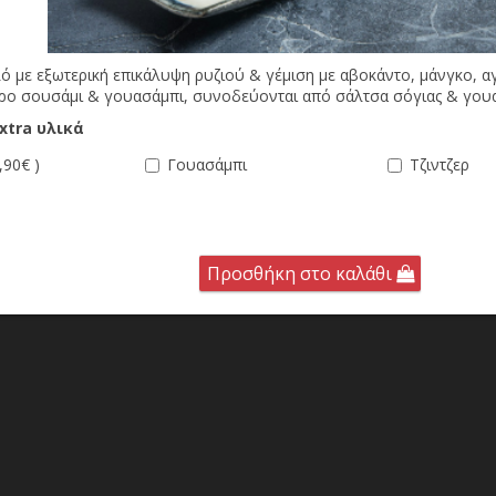
λό με εξωτερική επικάλυψη ρυζιού & γέμιση με αβοκάντο, μάνγκο, α
προ σουσάμι & γουασάμπι, συνοδεύονται από σάλτσα σόγιας & γου
xtra υλικά
,90€ )
Γουασάμπι
Τζιντζερ
Προσθήκη στο καλάθι