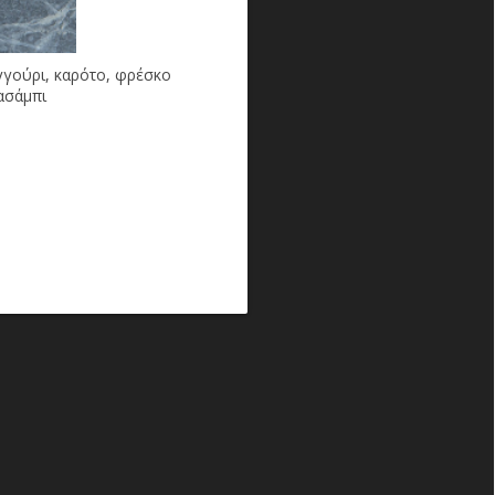
γγούρι, καρότο, φρέσκο
ασάμπι