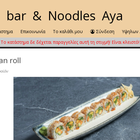
i bar
& Noodles Aya
άστημα
Επικοινωνία
Το καλάθι μου
Σύνδεση
Υψηλων 
Το κατάστημα δε δέχεται παραγγελίες αυτή τη στιγμή! Eίναι κλειστό!
an roll
οϊόν