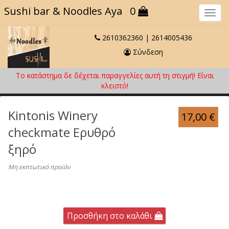
Sushi bar
& Noodles Aya
0
Πλο
2610362360
|
2614005436
Σύνδεση
Το κατάστημα δε δέχεται παραγγελίες αυτή τη στιγμή! Eίναι
κλειστό!
Kintonis Winery
17,00
€
checkmate Ερυθρό
ξηρό
Μη εκπτωτικό προϊόν
Προσθήκη στο καλάθι