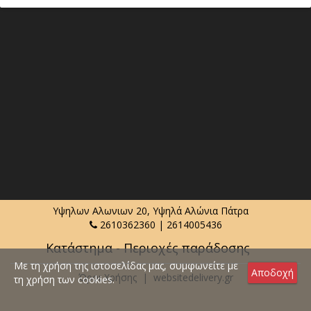
Υψηλων Αλωνιων 20, Υψηλά Αλώνια Πάτρα
2610362360
|
2614005436
Κατάστημα - Περιοχές παράδοσης
Με τη χρήση της ιστοσελίδας μας, συμφωνείτε με
Αποδοχή
Όροι Χρήσης
|
websitedelivery.gr
τη χρήση των cookies.