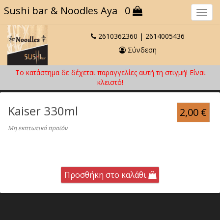
Sushi bar
& Noodles Aya
0
Πλο
2610362360
|
2614005436
Σύνδεση
Το κατάστημα δε δέχεται παραγγελίες αυτή τη στιγμή! Eίναι
κλειστό!
Kaiser 330ml
2,00
€
Μη εκπτωτικό προϊόν
Προσθήκη στο καλάθι