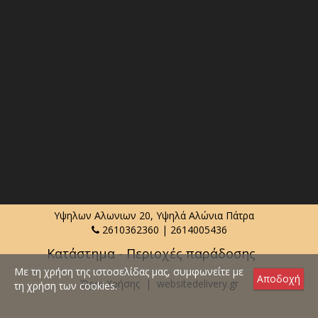
Υψηλων Αλωνιων 20, Υψηλά Αλώνια Πάτρα
2610362360
|
2614005436
Κατάστημα - Περιοχές παράδοσης
Με τη χρήση της ιστοσελίδας μας, συμφωνείτε με
Αποδοχή
Όροι Χρήσης
|
websitedelivery.gr
τη χρήση των cookies.