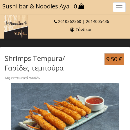
Sushi bar
& Noodles Aya
0
Πλο
2610362360
|
2614005436
Σύνδεση
Shrimps Tempura/
9,50
€
Γαρίδες τεμπούρα
Μη εκπτωτικό προϊόν