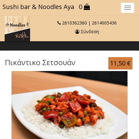
Sushi bar
& Noodles Aya
0
Πλο
2610362360
|
2614005436
Σύνδεση
Πικάντικο Σετσουάν
11,50
€