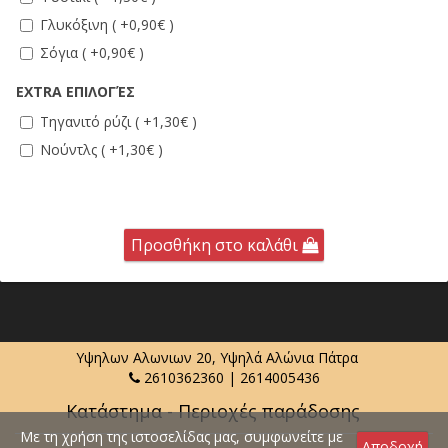
Γλυκόξινη ( +0,90€ )
Σόγια ( +0,90€ )
EXTRA ΕΠΙΛΟΓΈΣ
Τηγανιτό ρύζι ( +1,30€ )
Νούντλς ( +1,30€ )
Προσθήκη στο καλάθι
Υψηλων Αλωνιων 20, Υψηλά Αλώνια Πάτρα
2610362360
|
2614005436
Κατάστημα - Περιοχές παράδοσης
Με τη χρήση της ιστοσελίδας μας, συμφωνείτε με
Αποδοχή