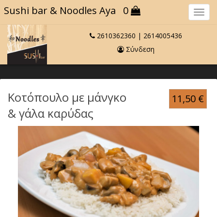
Sushi bar
& Noodles Aya
0
Πλο
2610362360
|
2614005436
Σύνδεση
Κοτόπουλο με μάνγκο
11,50
€
& γάλα καρύδας