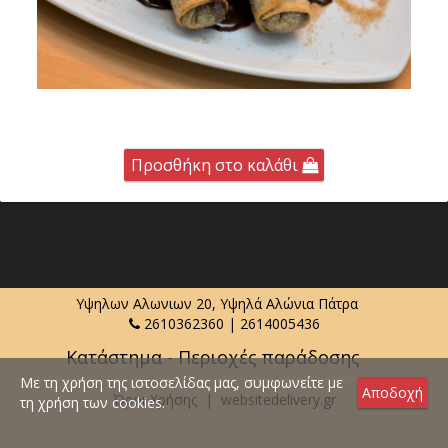
Προσθήκη στο καλάθι
Υψηλων Αλωνιων 20, Υψηλά Αλώνια Πάτρα
2610362360
|
2614005436
Κατάστημα - Περιοχές παράδοσης
Με τη χρήση της ιστοσελίδας μας, συμφωνείτε με
Αποδοχή
Όροι Χρήσης
|
websitedelivery.gr
τη χρήση των cookies.