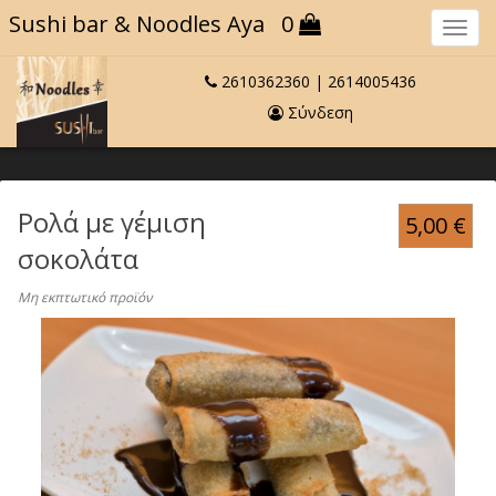
Sushi bar
& Noodles Aya
0
Πλο
2610362360
|
2614005436
Σύνδεση
Ρολά με γέμιση
5,00
€
σοκολάτα
Μη εκπτωτικό προϊόν